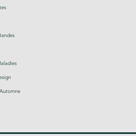
tes
-Bandes
Maladies
esign
d’Automne