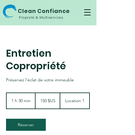
Clean Confiance
Propreté & Multiservices
Entretien
Copropriété
Préservez l'éclat de votre immeuble
150
dollars
1 h 30 min
1
150 $US
Location 1
des
États-
3
Unis
0
m
i
Réserver
n